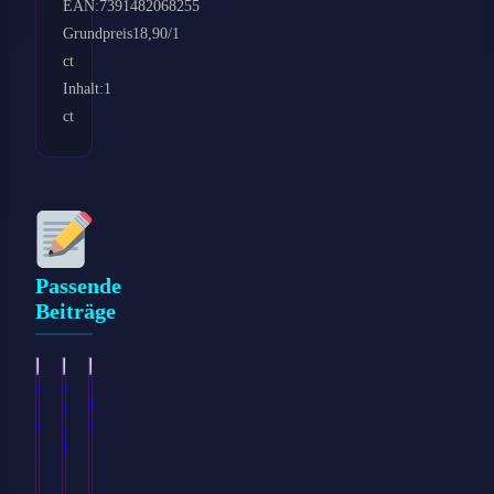
EAN:7391482068255
Grundpreis18,90/1
ct
Inhalt:1
ct
Passende
Beiträge