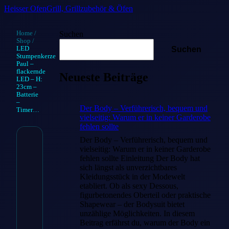
Heisser Ofen
Grill, Grillzubehör & Öfen
Home
/
Suchen
Shop
/
LED
Suchen
Stumpenkerze
Paul –
flackernde
Neueste Beiträge
LED – H:
23cm –
Batterie
–
Der Body – Verführerisch, bequem und
Timer…
vielseitig: Warum er in keiner Garderobe
fehlen sollte
Der Body – Verführerisch, bequem und
LED
vielseitig: Warum er in keiner Garderobe
fehlen sollte Einleitung Der Body hat
Stumpenkerze
sich längst als unverzichtbares
Kleidungsstück in der Modewelt
Paul –
etabliert. Ob als sexy Dessous,
figurbetonendes Oberteil oder praktische
flackernde
Shapewear – der Bodysuit bietet
unzählige Möglichkeiten. In diesem
LED – H:
Beitrag erfährst du, warum der Body ein