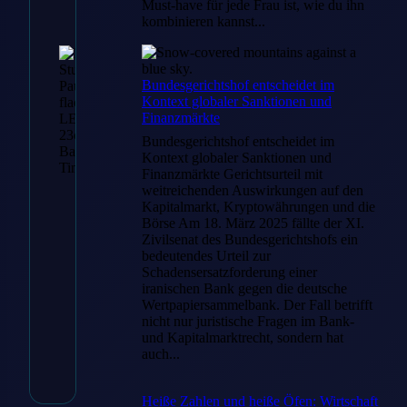
Must-have für jede Frau ist, wie du ihn
23cm –
kombinieren kannst...
Batterie –
Timer…
Bundesgerichtshof entscheidet im
Kontext globaler Sanktionen und
€
18.90
Finanzmärkte
Bundesgerichtshof entscheidet im
Kontext globaler Sanktionen und
Finanzmärkte Gerichtsurteil mit
weitreichenden Auswirkungen auf den
Zum
Kapitalmarkt, Kryptowährungen und die
Angebot
Börse Am 18. März 2025 fällte der XI.
Zivilsenat des Bundesgerichtshofs ein
→
bedeutendes Urteil zur
Schadensersatzforderung einer
iranischen Bank gegen die deutsche
Wertpapiersammelbank. Der Fall betrifft
* Affiliate-Link
nicht nur juristische Fragen im Bank-
und Kapitalmarktrecht, sondern hat
Artikelnummer: 1691
auch...
Kategorie:
I LOVE FIRE
,
Kerzen
,
Neu
,
Themen
Heiße Zahlen und heiße Öfen: Wirtschaft