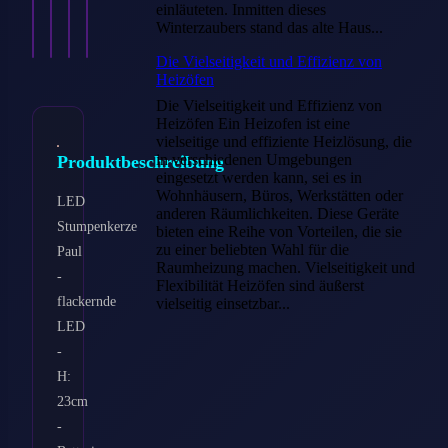
einläuteten. Inmitten dieses
Ansehen
Ansehen
Ansehen
Ansehen
Winterzaubers stand das alte Haus...
→
→
→
→
Die Vielseitigkeit und Effizienz von
Heizöfen
Die Vielseitigkeit und Effizienz von
Heizöfen Ein Heizofen ist eine
vielseitige und effiziente Heizlösung, die
in verschiedenen Umgebungen
Produktbeschreibung
eingesetzt werden kann, sei es in
Wohnhäusern, Büros, Werkstätten oder
LED
anderen Räumlichkeiten. Diese Geräte
Stumpenkerze
bieten eine Reihe von Vorteilen, die sie
zu einer beliebten Wahl für die
Paul
Raumheizung machen. Vielseitigkeit und
-
Flexibilität Heizöfen sind äußerst
flackernde
vielseitig einsetzbar...
LED
-
H:
23cm
-