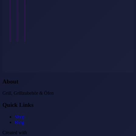
Warum
Weiterlesen
→
er
→
in
keiner
Garderobe…
Weiterlesen
→
About
Grill, Grillzubehör & Öfen
Quick Links
Shop
Blog
Created with