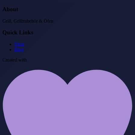
About
Grill, Grillzubehör & Öfen
Quick Links
Shop
Blog
Created with