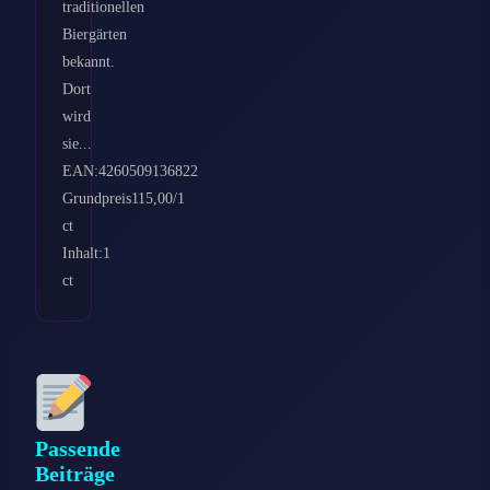
traditionellen
Biergärten
bekannt.
Dort
wird
sie...
EAN:4260509136822
Grundpreis115,00/1
ct
Inhalt:1
ct
Passende
Beiträge