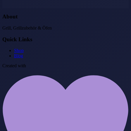
About
Grill, Grillzubehör & Öfen
Quick Links
Shop
Blog
Created with