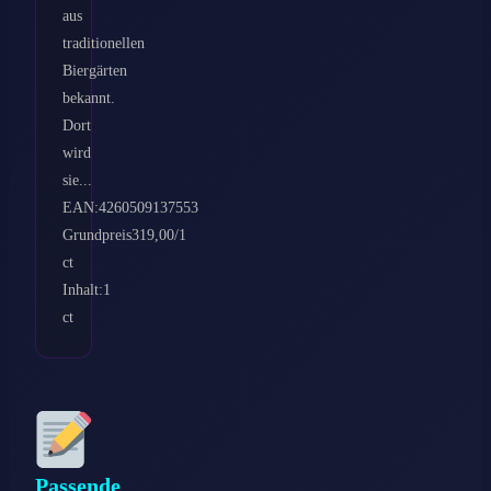
aus
traditionellen
Biergärten
bekannt.
Dort
wird
sie...
EAN:4260509137553
Grundpreis319,00/1
ct
Inhalt:1
ct
Passende