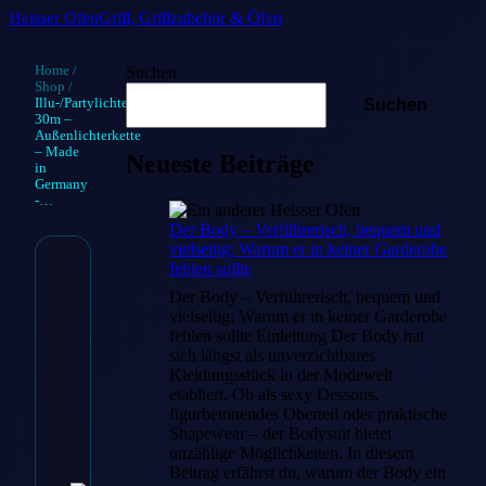
Heisser Ofen
Grill, Grillzubehör & Öfen
Home
/
Suchen
Shop
/
Illu-/Partylichterkette
Suchen
30m –
Außenlichterkette
– Made
Neueste Beiträge
in
Germany
-…
Der Body – Verführerisch, bequem und
vielseitig: Warum er in keiner Garderobe
fehlen sollte
Illu-/Partyli
Der Body – Verführerisch, bequem und
vielseitig: Warum er in keiner Garderobe
30m –
fehlen sollte Einleitung Der Body hat
Außenlichter
sich längst als unverzichtbares
Kleidungsstück in der Modewelt
Made in Ger
etabliert. Ob als sexy Dessous,
figurbetonendes Oberteil oder praktische
…
Shapewear – der Bodysuit bietet
unzählige Möglichkeiten. In diesem
Beitrag erfährst du, warum der Body ein
€
319.00