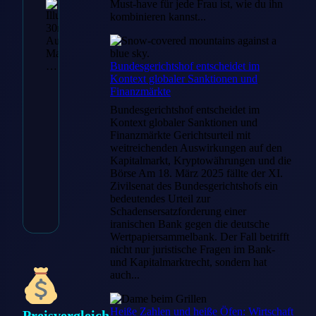
Must-have für jede Frau ist, wie du ihn
kombinieren kannst...
Bundesgerichtshof entscheidet im
Kontext globaler Sanktionen und
Finanzmärkte
Bundesgerichtshof entscheidet im
Kontext globaler Sanktionen und
Finanzmärkte Gerichtsurteil mit
weitreichenden Auswirkungen auf den
* Affiliate-L
Kapitalmarkt, Kryptowährungen und die
Börse Am 18. März 2025 fällte der XI.
Artikelnummer: 26585
Kategorie:
Grill- & Gartenp
Zivilsenat des Bundesgerichtshofs ein
Außenlichterketten
,
Them
bedeutendes Urteil zur
warmweiße LED Lampen
Schadensersatzforderung einer
iranischen Bank gegen die deutsche
Wertpapiersammelbank. Der Fall betrifft
nicht nur juristische Fragen im Bank-
und Kapitalmarktrecht, sondern hat
auch...
Heiße Zahlen und heiße Öfen: Wirtschaft
Preisvergleich