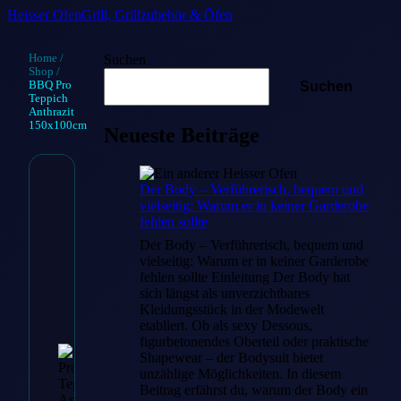
Heisser Ofen
Grill, Grillzubehör & Öfen
Home
/
Suchen
Shop
/
BBQ Pro
Suchen
Teppich
Anthrazit
150x100cm
Neueste Beiträge
Der Body – Verführerisch, bequem und
BBQ Pro
vielseitig: Warum er in keiner Garderobe
fehlen sollte
Teppich
Der Body – Verführerisch, bequem und
Anthrazit
vielseitig: Warum er in keiner Garderobe
fehlen sollte Einleitung Der Body hat
150x100cm
sich längst als unverzichtbares
Kleidungsstück in der Modewelt
etabliert. Ob als sexy Dessous,
€
59.00
figurbetonendes Oberteil oder praktische
Shapewear – der Bodysuit bietet
unzählige Möglichkeiten. In diesem
Beitrag erfährst du, warum der Body ein