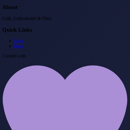
About
Grill, Grillzubehör & Öfen
Quick Links
Shop
Blog
Created with