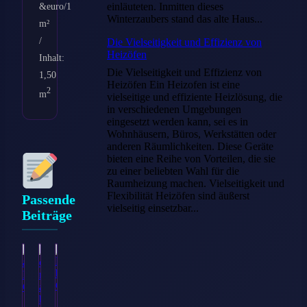
einläuteten. Inmitten dieses
&euro/1
Winterzaubers stand das alte Haus...
m²
/
Die Vielseitigkeit und Effizienz von
Heizöfen
Inhalt:
Die Vielseitigkeit und Effizienz von
1,50
Heizöfen Ein Heizofen ist eine
2
m
vielseitige und effiziente Heizlösung, die
in verschiedenen Umgebungen
eingesetzt werden kann, sei es in
Wohnhäusern, Büros, Werkstätten oder
anderen Räumlichkeiten. Diese Geräte
bieten eine Reihe von Vorteilen, die sie
zu einer beliebten Wahl für die
Raumheizung machen. Vielseitigkeit und
Flexibilität Heizöfen sind äußerst
Passende
vielseitig einsetzbar...
Beiträge