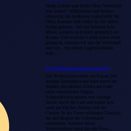
Heiße Zahlen und heiße Öfen: Wirtschaft
mal anders“ Willkommen auf heisser-
ofen.com, der heißesten Anlaufstelle für
Öfen, Kamine und Grills! Ja, Sie haben
richtig gelesen – bei uns brummt kein
Motor, sondern es knistert gemütlich im
Kamin. Und weil das Leben schon ernst
genug ist, nehmen wir uns die Wirtschaft
mal vor – mit einem Augenzwinkern
und...
Ein Weihnachtswunder am Kamin
Ein Weihnachtswunder am Kamin Der
frostige Dezemberwind blies durch die
Straßen des kleinen Dorfes am Fuße
eines verschneiten Hügels.
Schneeflocken tanzten wie winzige
Sterne durch die Luft und legten sich
sanft auf Dächer, Bäume und die
Gassen. In der Ferne erklangen Glocken,
die den Beginn der Adventszeit
einläuteten. Inmitten dieses
Winterzaubers stand das alte Haus...