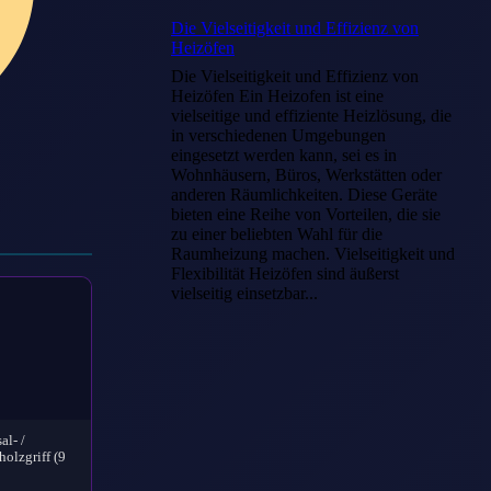
Die Vielseitigkeit und Effizienz von
Heizöfen
Die Vielseitigkeit und Effizienz von
Heizöfen Ein Heizofen ist eine
vielseitige und effiziente Heizlösung, die
in verschiedenen Umgebungen
eingesetzt werden kann, sei es in
Wohnhäusern, Büros, Werkstätten oder
anderen Räumlichkeiten. Diese Geräte
bieten eine Reihe von Vorteilen, die sie
zu einer beliebten Wahl für die
Raumheizung machen. Vielseitigkeit und
Flexibilität Heizöfen sind äußerst
vielseitig einsetzbar...
l- /
olzgriff (9