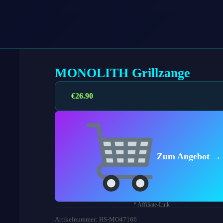
MONOLITH Grillzange
€
26.90
Zum Angebot →
* Affiliate-Link
Artikelnummer: HS-MO47166