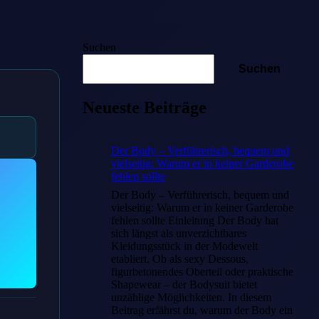
Suchen
Suchen
Neueste Beiträge
Der Body – Verführerisch, bequem und
vielseitig: Warum er in keiner Garderobe
fehlen sollte
Der Body – Verführerisch, bequem und
vielseitig: Warum er in keiner Garderobe
fehlen sollte Einleitung Der Body hat
sich längst als unverzichtbares
Kleidungsstück in der Modewelt
etabliert. Ob als sexy Dessous,
figurbetonendes Oberteil oder praktische
Shapewear – der Bodysuit bietet
unzählige Möglichkeiten. In diesem
Beitrag erfährst du, warum der Body ein