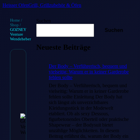
Heisser Ofen
Grill, Grillzubehör & Öfen
Home
/
Suchen
Shop
/
GOZNEY
Suchen
Venture
Wendeheber
Neueste Beiträge
GOZNEY
Der Body – Verführerisch, bequem und
vielseitig: Warum er in keiner Garderobe
Venture
fehlen sollte
Wendeheber
Der Body – Verführerisch, bequem und
vielseitig: Warum er in keiner Garderobe
fehlen sollte Einleitung Der Body hat
€
69.99
sich längst als unverzichtbares
Kleidungsstück in der Modewelt
etabliert. Ob als sexy Dessous,
figurbetonendes Oberteil oder praktische
Shapewear – der Bodysuit bietet
Zum
unzählige Möglichkeiten. In diesem
Beitrag erfährst du, warum der Body ein
Angebot