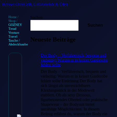
Heisser Ofen
Grill, Grillzubehör & Öfen
Home
/
Suchen
Shop
/
GOZNEY
Suchen
Tread
Venture
Travel
Neueste Beiträge
Tasche /
Abdeckhaube
Der Body – Verführerisch, bequem und
vielseitig: Warum er in keiner Garderobe
GOZNEY
fehlen sollte
Der Body – Verführerisch, bequem und
Tread
vielseitig: Warum er in keiner Garderobe
fehlen sollte Einleitung Der Body hat
Venture
sich längst als unverzichtbares
Travel
Kleidungsstück in der Modewelt
etabliert. Ob als sexy Dessous,
Tasche /
figurbetonendes Oberteil oder praktische
Shapewear – der Bodysuit bietet
Abdeckhaube
unzählige Möglichkeiten. In diesem
Beitrag erfährst du, warum der Body ein