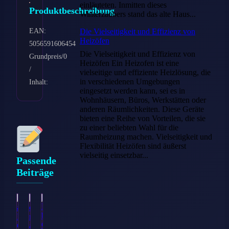
einläuteten. Inmitten dieses
Produktbeschreibung
Winterzaubers stand das alte Haus...
EAN:
Die Vielseitigkeit und Effizienz von
Heizöfen
5056591606454
Die Vielseitigkeit und Effizienz von
Grundpreis/0
Heizöfen Ein Heizofen ist eine
/
vielseitige und effiziente Heizlösung, die
in verschiedenen Umgebungen
Inhalt:
eingesetzt werden kann, sei es in
Wohnhäusern, Büros, Werkstätten oder
anderen Räumlichkeiten. Diese Geräte
bieten eine Reihe von Vorteilen, die sie
zu einer beliebten Wahl für die
Raumheizung machen. Vielseitigkeit und
Flexibilität Heizöfen sind äußerst
vielseitig einsetzbar...
Passende
Beiträge