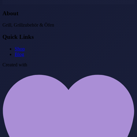
About
Grill, Grillzubehör & Öfen
Quick Links
Shop
Blog
Created with