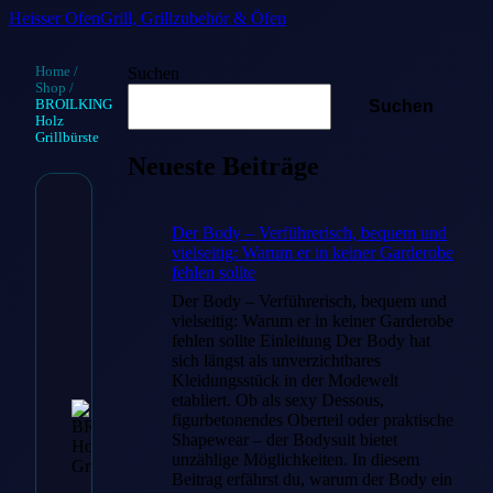
Heisser Ofen
Grill, Grillzubehör & Öfen
Home
/
Suchen
Shop
/
BROILKING
Suchen
Holz
Grillbürste
Neueste Beiträge
BROILKING
Der Body – Verführerisch, bequem und
vielseitig: Warum er in keiner Garderobe
Holz
fehlen sollte
Grillbürste
Der Body – Verführerisch, bequem und
vielseitig: Warum er in keiner Garderobe
fehlen sollte Einleitung Der Body hat
€
15.90
sich längst als unverzichtbares
Kleidungsstück in der Modewelt
etabliert. Ob als sexy Dessous,
figurbetonendes Oberteil oder praktische
Shapewear – der Bodysuit bietet
Zum
unzählige Möglichkeiten. In diesem
Beitrag erfährst du, warum der Body ein
Angebot