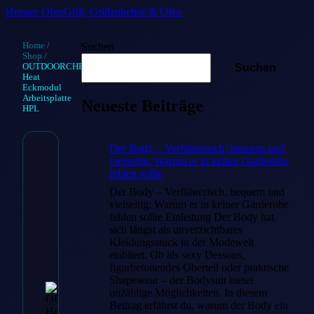
Heisser Ofen
Grill, Grillzubehör & Öfen
Home
/
Suchen
Shop
/
OUTDOORCHEF
Suchen
Heat
Eckmodul
Arbeitsplatte
Neueste Beiträge
HPL
Der Body – Verführerisch, bequem und
vielseitig: Warum er in keiner Garderobe
OUTDOORC
fehlen sollte
Heat Eckmod
Der Body – Verführerisch, bequem und
vielseitig: Warum er in keiner Garderobe
Arbeitsplatte
fehlen sollte Einleitung Der Body hat
sich längst als unverzichtbares
HPL
Kleidungsstück in der Modewelt
etabliert. Ob als sexy Dessous,
figurbetonendes Oberteil oder praktische
€
399.00
Shapewear – der Bodysuit bietet
unzählige Möglichkeiten. In diesem
Beitrag erfährst du, warum der Body ein