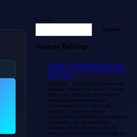
Suchen
Suchen
Neueste Beiträge
Der Body – Verführerisch, bequem und
vielseitig: Warum er in keiner Garderobe
fehlen sollte
Der Body – Verführerisch, bequem und
vielseitig: Warum er in keiner Garderobe
fehlen sollte Einleitung Der Body hat
sich längst als unverzichtbares
Kleidungsstück in der Modewelt
etabliert. Ob als sexy Dessous,
figurbetonendes Oberteil oder praktische
Shapewear – der Bodysuit bietet
unzählige Möglichkeiten. In diesem
Beitrag erfährst du, warum der Body ein