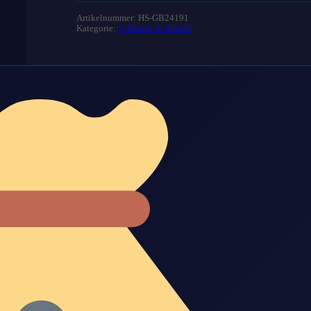
Artikelnummer: HS-GB24191
Kategorie:
Schnäpse & Brände