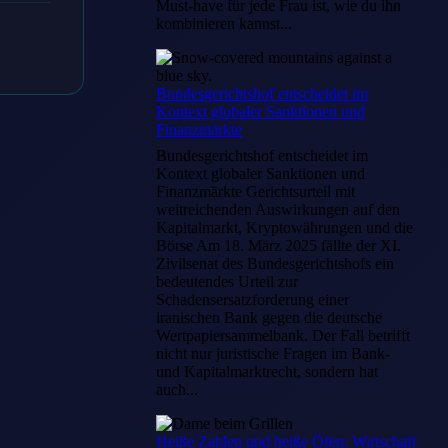
Must-have für jede Frau ist, wie du ihn
kombinieren kannst...
Bundesgerichtshof entscheidet im
Kontext globaler Sanktionen und
Finanzmärkte
Bundesgerichtshof entscheidet im
Kontext globaler Sanktionen und
Finanzmärkte Gerichtsurteil mit
weitreichenden Auswirkungen auf den
Kapitalmarkt, Kryptowährungen und die
Börse Am 18. März 2025 fällte der XI.
Zivilsenat des Bundesgerichtshofs ein
bedeutendes Urteil zur
Schadensersatzforderung einer
iranischen Bank gegen die deutsche
Wertpapiersammelbank. Der Fall betrifft
nicht nur juristische Fragen im Bank-
und Kapitalmarktrecht, sondern hat
auch...
Heiße Zahlen und heiße Öfen: Wirtschaft