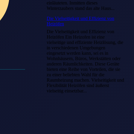
einläuteten. Inmitten dieses
Winterzaubers stand das alte Haus...
Die Vielseitigkeit und Effizienz von
Heizöfen
Die Vielseitigkeit und Effizienz von
Heizöfen Ein Heizofen ist eine
vielseitige und effiziente Heizlösung, die
in verschiedenen Umgebungen
eingesetzt werden kann, sei es in
Wohnhäusern, Büros, Werkstätten oder
anderen Räumlichkeiten. Diese Geräte
bieten eine Reihe von Vorteilen, die sie
zu einer beliebten Wahl für die
Raumheizung machen. Vielseitigkeit und
Flexibilität Heizöfen sind äußerst
vielseitig einsetzbar...