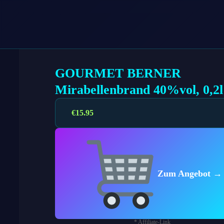
GOURMET BERNER
Mirabellenbrand 40%vol, 0,2l
€
15.95
Zum Angebot →
* Affiliate-Link