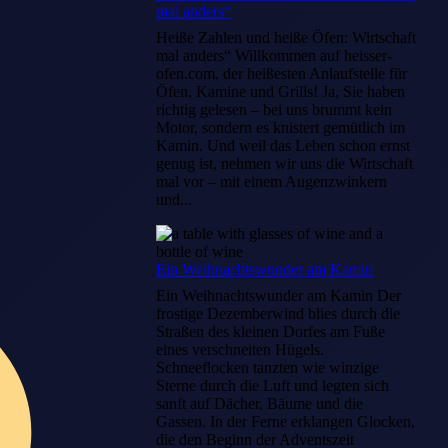
mal anders“
Heiße Zahlen und heiße Öfen: Wirtschaft
mal anders“ Willkommen auf heisser-
ofen.com, der heißesten Anlaufstelle für
Öfen, Kamine und Grills! Ja, Sie haben
richtig gelesen – bei uns brummt kein
Motor, sondern es knistert gemütlich im
Kamin. Und weil das Leben schon ernst
genug ist, nehmen wir uns die Wirtschaft
mal vor – mit einem Augenzwinkern
und...
Ein Weihnachtswunder am Kamin
Ein Weihnachtswunder am Kamin Der
frostige Dezemberwind blies durch die
Straßen des kleinen Dorfes am Fuße
eines verschneiten Hügels.
Schneeflocken tanzten wie winzige
Sterne durch die Luft und legten sich
sanft auf Dächer, Bäume und die
Gassen. In der Ferne erklangen Glocken,
die den Beginn der Adventszeit