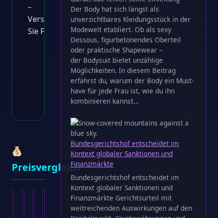
Der Body hat sich längst als
Zum
unverzichtbares Kleidungsstück in der
Angebot
Modewelt etabliert. Ob als sexy
Dessous, figurbetonendes Oberteil
→
oder praktische Shapewear –
der Bodysuit bietet unzählige
* Affiliate-Link
Möglichkeiten. In diesem Beitrag
erfährst du, warum der Body ein Must-
Artikelnummer: HS-
Gutschein
have für jede Frau ist, wie du ihn
Kategorie:
Grills
kombinieren kannst...
Bundesgerichtshof entscheidet im
Kontext globaler Sanktionen und
Finanzmärkte
Preisvergleich
Bundesgerichtshof entscheidet im
Kontext globaler Sanktionen und
Finanzmärkte Gerichtsurteil mit
weitreichenden Auswirkungen auf den