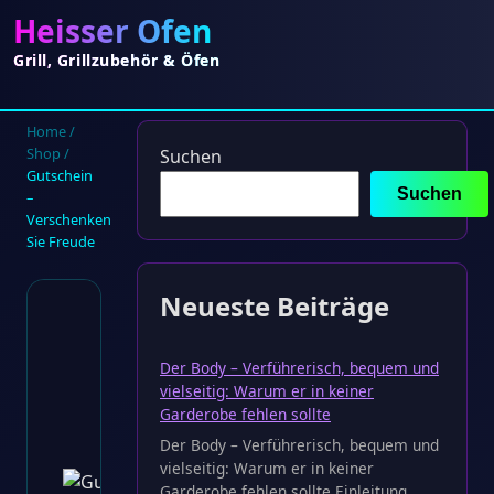
Heisser Ofen
Grill, Grillzubehör & Öfen
Home
/
Shop
/
Suchen
Gutschein
Suchen
–
Verschenken
Sie Freude
Neueste Beiträge
Gutschein –
Verschenken
Der Body – Verführerisch, bequem und
vielseitig: Warum er in keiner
Sie Freude
Garderobe fehlen sollte
Der Body – Verführerisch, bequem und
€
0.00
vielseitig: Warum er in keiner
Garderobe fehlen sollte Einleitung