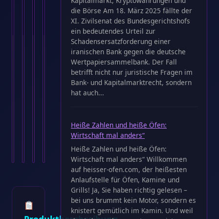
Kapitalmarkt, Kryptowährungen und
die Börse Am 18. März 2025 fällte der
XI. Zivilsenat des Bundesgerichtshofs
ein bedeutendes Urteil zur
Schadensersatzforderung einer
Rundgrill
ESBIT
FENNEK
SKOTTI
iranischen Bank gegen die deutsche
–
Taschenkocher
–
Plancha
Wertpapiersammelbank. Der Fall
Kohlegrill
„Klein“
zweiter
–
betrifft nicht nur juristische Fragen im
–
–
Grillrost
Die
Bank- und Kapitalmarktrecht, sondern
Grillhöhe
Inkl.
für
Edelstahl
hat auch...
56cm
16x5g
FENNEK
Grillplatte
–
Trockenbrennstoff16x5g
2.0
für
Grillrost…
€
11.99
Grill…
den…
€
10.99
€
14.90
€
29.90
Heiße Zahlen und heiße Öfen:
Wirtschaft mal anders“
Ansehen
Ansehen
Ansehen
Ansehen
Heiße Zahlen und heiße Öfen:
→
→
→
→
Wirtschaft mal anders“ Willkommen
auf heisser-ofen.com, der heißesten
Anlaufstelle für Öfen, Kamine und
Grills! Ja, Sie haben richtig gelesen –
bei uns brummt kein Motor, sondern es
knistert gemütlich im Kamin. Und weil
Produktbeschreibung