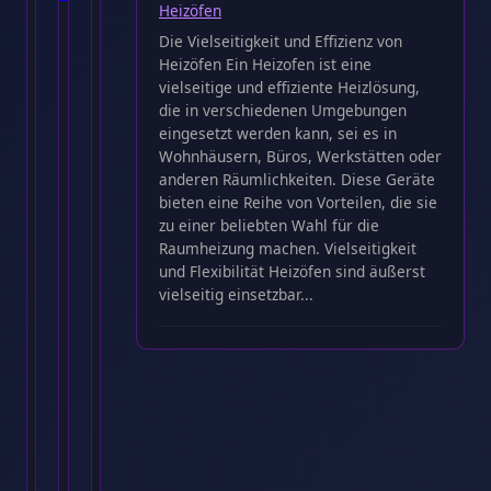
Heizöfen
Die Vielseitigkeit und Effizienz von
Der
Bundesgerichtshof
Heiße
Heizöfen Ein Heizofen ist eine
Body
entscheidet
Zahlen
vielseitige und effiziente Heizlösung,
–
im
und
die in verschiedenen Umgebungen
Verführerisch,
Kontext
heiße
eingesetzt werden kann, sei es in
bequem
globaler
Öfen:
Wohnhäusern, Büros, Werkstätten oder
anderen Räumlichkeiten. Diese Geräte
und
Sanktionen
Wirtschaft
bieten eine Reihe von Vorteilen, die sie
vielseitig:
und
mal
zu einer beliebten Wahl für die
Warum
Finanzmärkte
anders“
Raumheizung machen. Vielseitigkeit
er
und Flexibilität Heizöfen sind äußerst
in
19.
9.
vielseitig einsetzbar...
März
Dezember
keiner
2025
2024
Garderobe
Bundesgerichtshof
Heiße
fehlen
entscheidet
Zahlen
sollte
im
und
Kontext
heiße
20.
globaler
Öfen:
März
Sanktionen
Wirtschaft
2025
und
mal