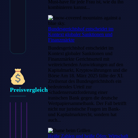
Must-have für jede Frau ist, wie du ihn
kombinieren kannst...
* Affiliate-Link
Bundesgerichtshof entscheidet im
Kontext globaler Sanktionen und
Artikelnummer: HS-OC369
Finanzmärkte
Kategorie:
Zubehör Outdoor
Bundesgerichtshof entscheidet im
Kontext globaler Sanktionen und
Finanzmärkte Gerichtsurteil mit
weitreichenden Auswirkungen auf den
Kapitalmarkt, Kryptowährungen und die
Börse Am 18. März 2025 fällte der XI.
Zivilsenat des Bundesgerichtshofs ein
bedeutendes Urteil zur
Preisvergleich
Schadensersatzforderung einer
iranischen Bank gegen die deutsche
Wertpapiersammelbank. Der Fall betrifft
nicht nur juristische Fragen im Bank-
und Kapitalmarktrecht, sondern hat
auch...
Heiße Zahlen und heiße Öfen: Wirtschaft