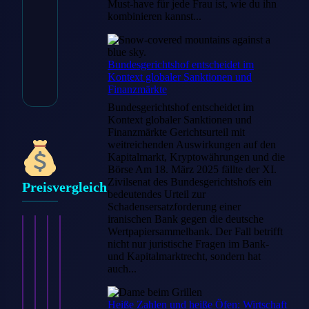
Must-have für jede Frau ist, wie du ihn
kombinieren kannst...
* Affiliate-Link
Artikelnummer: HS-OC350
Bundesgerichtshof entscheidet im
Kategorie:
Zubehör Outdoor
Kontext globaler Sanktionen und
Finanzmärkte
Bundesgerichtshof entscheidet im
Kontext globaler Sanktionen und
Finanzmärkte Gerichtsurteil mit
weitreichenden Auswirkungen auf den
Kapitalmarkt, Kryptowährungen und die
Börse Am 18. März 2025 fällte der XI.
Zivilsenat des Bundesgerichtshofs ein
Preisvergleich
bedeutendes Urteil zur
Schadensersatzforderung einer
iranischen Bank gegen die deutsche
Wertpapiersammelbank. Der Fall betrifft
nicht nur juristische Fragen im Bank-
und Kapitalmarktrecht, sondern hat
auch...
Heiße Zahlen und heiße Öfen: Wirtschaft