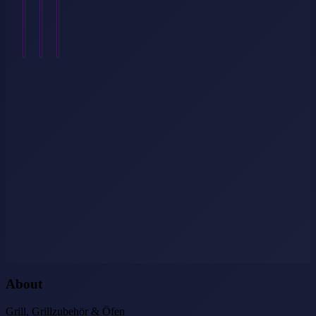
Garderobe…
Weiterlesen
→
About
Grill, Grillzubehör & Öfen