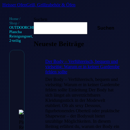
Heisser Ofen
Grill, Grillzubehör & Öfen
Home
/
Suchen
Shop
/
OUTDOORCHEF
Suchen
Plancha
Reinigungsset,
2-teilig
Neueste Beiträge
Der Body – Verführerisch, bequem und
OUTDOORC
vielseitig: Warum er in keiner Garderobe
fehlen sollte
Plancha
Der Body – Verführerisch, bequem und
Reinigungsset
vielseitig: Warum er in keiner Garderobe
fehlen sollte Einleitung Der Body hat
teilig
sich längst als unverzichtbares
Kleidungsstück in der Modewelt
etabliert. Ob als sexy Dessous,
€
24.90
figurbetonendes Oberteil oder praktische
Shapewear – der Bodysuit bietet
unzählige Möglichkeiten. In diesem
Beitrag erfährst du, warum der Body ein