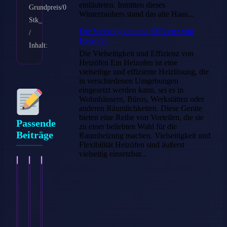
einläuteten. Inmitten dieses
Grundpreis/0
Winterzaubers stand das alte Haus...
Stk_
Die Vielseitigkeit und Effizienz von
/
Heizöfen
Inhalt:
Die Vielseitigkeit und Effizienz von
Heizöfen Ein Heizofen ist eine
vielseitige und effiziente Heizlösung, die
in verschiedenen Umgebungen
eingesetzt werden kann, sei es in
Wohnhäusern, Büros, Werkstätten oder
anderen Räumlichkeiten. Diese Geräte
bieten eine Reihe von Vorteilen, die sie
Passende
zu einer beliebten Wahl für die
Beiträge
Raumheizung machen. Vielseitigkeit und
Flexibilität Heizöfen sind äußerst
vielseitig einsetzbar...