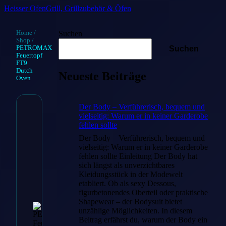
Heisser Ofen
Grill, Grillzubehör & Öfen
Home
/
Suchen
Shop
/
PETROMAX
Suchen
Feuertopf
FT9
Dutch
Neueste Beiträge
Oven
Der Body – Verführerisch, bequem und
vielseitig: Warum er in keiner Garderobe
PETROMAX
fehlen sollte
Feuertopf
Der Body – Verführerisch, bequem und
vielseitig: Warum er in keiner Garderobe
FT9 Dutch
fehlen sollte Einleitung Der Body hat
sich längst als unverzichtbares
Oven
Kleidungsstück in der Modewelt
etabliert. Ob als sexy Dessous,
figurbetonendes Oberteil oder praktische
€
99.99
Shapewear – der Bodysuit bietet
unzählige Möglichkeiten. In diesem
Beitrag erfährst du, warum der Body ein