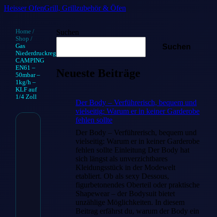
Heisser Ofen
Grill, Grillzubehör & Öfen
Home
/
Suchen
Shop
/
Gas
Suchen
Niederdruckregler
CAMPING
EN61 –
Neueste Beiträge
50mbar –
1kg/h –
KLF auf
1/4 Zoll
Der Body – Verführerisch, bequem und
vielseitig: Warum er in keiner Garderobe
fehlen sollte
Der Body – Verführerisch, bequem und
Gas
vielseitig: Warum er in keiner Garderobe
Niederdruckre
fehlen sollte Einleitung Der Body hat
sich längst als unverzichtbares
CAMPING E
Kleidungsstück in der Modewelt
etabliert. Ob als sexy Dessous,
– 50mbar – 1k
figurbetonendes Oberteil oder praktische
Shapewear – der Bodysuit bietet
– KLF auf 1/4 
unzählige Möglichkeiten. In diesem
Beitrag erfährst du, warum der Body ein