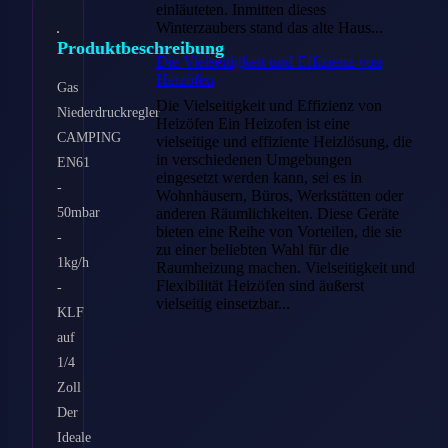
einläuteten. Inmitten dieses
Winterzaubers stand das alte Haus...
Produktbeschreibung
Die Vielseitigkeit und Effizienz von
Heizöfen
Gas
Die Vielseitigkeit und Effizienz von
Niederdruckregler
Heizöfen Ein Heizofen ist eine
CAMPING
vielseitige und effiziente Heizlösung, die
in verschiedenen Umgebungen
EN61
eingesetzt werden kann, sei es in
-
Wohnhäusern, Büros, Werkstätten oder
50mbar
anderen Räumlichkeiten. Diese Geräte
bieten eine Reihe von Vorteilen, die sie
-
zu einer beliebten Wahl für die
1kg/h
Raumheizung machen. Vielseitigkeit und
Flexibilität Heizöfen sind äußerst
-
vielseitig einsetzbar...
KLF
auf
1/4
Zoll
Der
Ideale