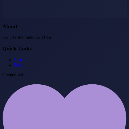
About
Grill, Grillzubehör & Öfen
Quick Links
Shop
Blog
Created with