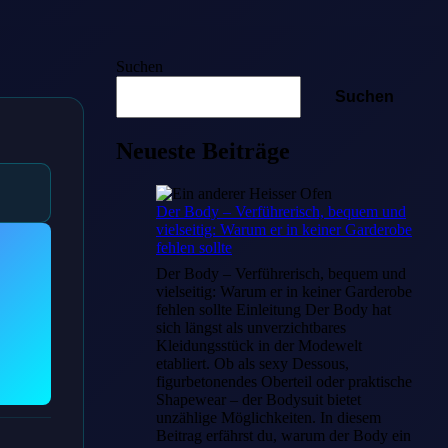
Suchen
Suchen
Neueste Beiträge
Der Body – Verführerisch, bequem und
vielseitig: Warum er in keiner Garderobe
fehlen sollte
Der Body – Verführerisch, bequem und
vielseitig: Warum er in keiner Garderobe
fehlen sollte Einleitung Der Body hat
sich längst als unverzichtbares
Kleidungsstück in der Modewelt
etabliert. Ob als sexy Dessous,
figurbetonendes Oberteil oder praktische
Shapewear – der Bodysuit bietet
unzählige Möglichkeiten. In diesem
Beitrag erfährst du, warum der Body ein