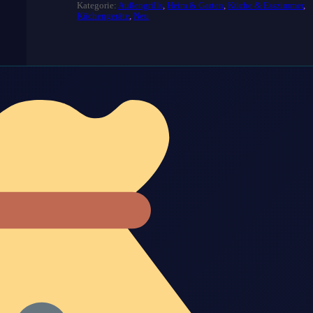
Kategorie:
Außengrills
,
Heim & Garten
,
Küche & Esszimmer
,
Küchengeräte
,
Neu