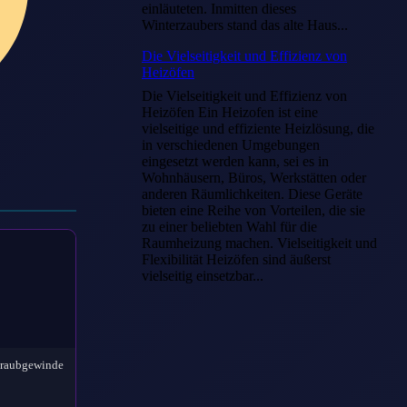
einläuteten. Inmitten dieses
Winterzaubers stand das alte Haus...
Die Vielseitigkeit und Effizienz von
Heizöfen
Die Vielseitigkeit und Effizienz von
Heizöfen Ein Heizofen ist eine
vielseitige und effiziente Heizlösung, die
in verschiedenen Umgebungen
eingesetzt werden kann, sei es in
Wohnhäusern, Büros, Werkstätten oder
anderen Räumlichkeiten. Diese Geräte
bieten eine Reihe von Vorteilen, die sie
zu einer beliebten Wahl für die
Raumheizung machen. Vielseitigkeit und
Flexibilität Heizöfen sind äußerst
vielseitig einsetzbar...
hraubgewinde