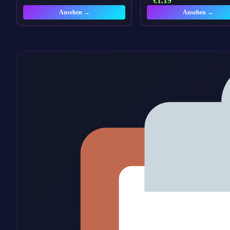
€
1.19
Ansehen →
Ansehen →