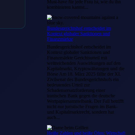
Must-have für jede Frau ist, wie du ihn
kombinieren kannst...
Bundesgerichtshof entscheidet im
Kontext globaler Sanktionen und
Finanzmärkte
Bundesgerichtshof entscheidet im
Kontext globaler Sanktionen und
Finanzmärkte Gerichtsurteil mit
weitreichenden Auswirkungen auf den
Kapitalmarkt, Kryptowährungen und die
Börse Am 18. März 2025 fällte der XI.
Zivilsenat des Bundesgerichtshofs ein
bedeutendes Urteil zur
Schadensersatzforderung einer
iranischen Bank gegen die deutsche
Wertpapiersammelbank. Der Fall betrifft
nicht nur juristische Fragen im Bank-
und Kapitalmarktrecht, sondern hat
auch...
Heiße Zahlen und heiße Öfen: Wirtschaft