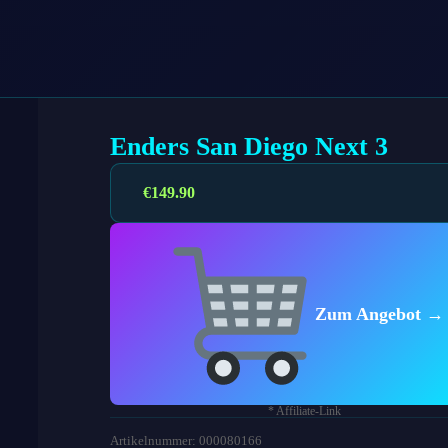
Enders San Diego Next 3
€
149.90
Zum Angebot →
* Affiliate-Link
Artikelnummer: 000080166