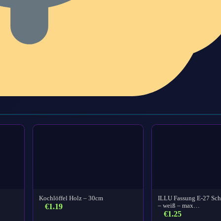
Kochlöffel Holz – 30cm
ILLU Fassung E-27 Sc
€
1.19
– weiß – max…
€
1.25