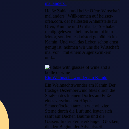
mal anders“
Heiße Zahlen und heiße Öfen: Wirtschaft
mal anders“ Willkommen auf heisser-
ofen.com, der heißesten Anlaufstelle für
Öfen, Kamine und Grills! Ja, Sie haben
richtig gelesen – bei uns brummt kein
Motor, sondern es knistert gemütlich im
Kamin. Und weil das Leben schon ernst
genug ist, nehmen wir uns die Wirtschaft
mal vor – mit einem Augenzwinkern
und...
Ein Weihnachtswunder am Kamin
Ein Weihnachtswunder am Kamin Der
frostige Dezemberwind blies durch die
Straßen des kleinen Dorfes am Fuße
eines verschneiten Hügels.
Schneeflocken tanzten wie winzige
Sterne durch die Luft und legten sich
sanft auf Dächer, Bäume und die
Gassen. In der Ferne erklangen Glocken,
die den Beginn der Adventszeit