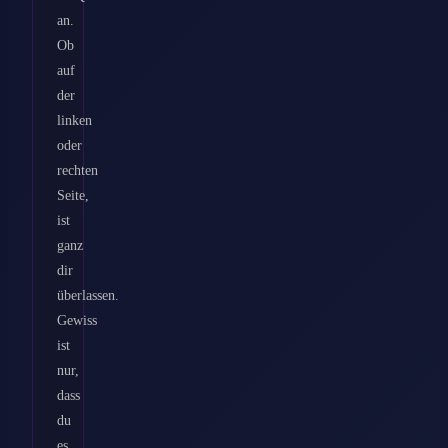
an.
Ob
auf
der
linken
oder
rechten
Seite,
ist
ganz
dir
überlassen.
Gewiss
ist
nur,
dass
du
es