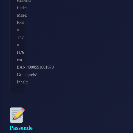
schneller
finden.
Maße:
B34
×
T47
×
H76
cm
EAN:4000591001970
Grundpreis/
Inhalt:
Passende