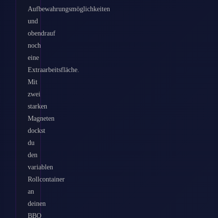
Aufbewahrungsmöglichkeiten
und
obendrauf
noch
eine
Extraarbeitsfläche.
Mit
zwei
starken
Magneten
dockst
du
den
variablen
Rollcontainer
an
deinen
BBQ