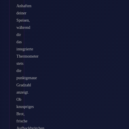
Anhaften
deiner
Speisen,
während
dir
das
integrierte
Thermometer
stets
die
punktgenaue
Gradzahl
anzeigt.
Ob
knuspriges
Brot,
frische
Aufbackbrötchen,