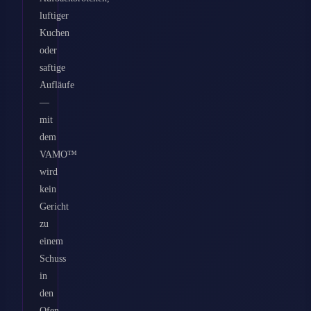
luftiger
Kuchen
oder
saftige
Aufläufe
—
mit
dem
VAMO™
wird
kein
Gericht
zu
einem
Schuss
in
den
Ofen.