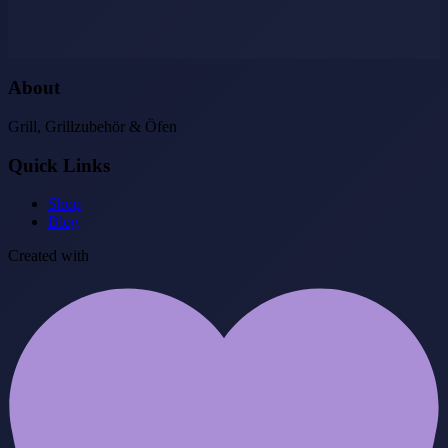
About
Grill, Grillzubehör & Öfen
Quick Links
Shop
Blog
Created with