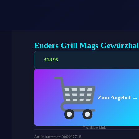
Enders Grill Mags Gewürzhal
€
18.95
Zum Angebot →
* Affiliate-Link
Artikelnummer: 000007718