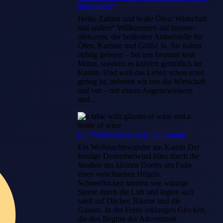
mal anders“
Heiße Zahlen und heiße Öfen: Wirtschaft
mal anders“ Willkommen auf heisser-
ofen.com, der heißesten Anlaufstelle für
Öfen, Kamine und Grills! Ja, Sie haben
richtig gelesen – bei uns brummt kein
Motor, sondern es knistert gemütlich im
Kamin. Und weil das Leben schon ernst
genug ist, nehmen wir uns die Wirtschaft
mal vor – mit einem Augenzwinkern
und...
Ein Weihnachtswunder am Kamin
Ein Weihnachtswunder am Kamin Der
frostige Dezemberwind blies durch die
Straßen des kleinen Dorfes am Fuße
eines verschneiten Hügels.
Schneeflocken tanzten wie winzige
Sterne durch die Luft und legten sich
sanft auf Dächer, Bäume und die
Gassen. In der Ferne erklangen Glocken,
die den Beginn der Adventszeit