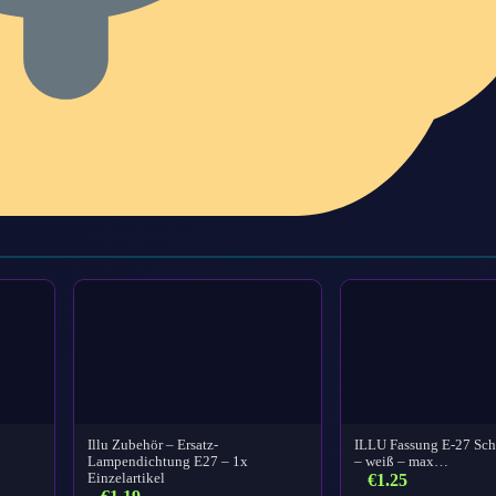
Illu Zubehör – Ersatz-
ILLU Fassung E-27 Sc
Lampendichtung E27 – 1x
– weiß – max…
Einzelartikel
€
1.25