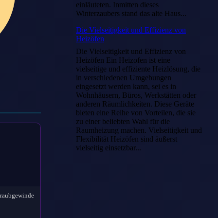
einläuteten. Inmitten dieses
Winterzaubers stand das alte Haus...
Die Vielseitigkeit und Effizienz von
Heizöfen
Die Vielseitigkeit und Effizienz von
Heizöfen Ein Heizofen ist eine
vielseitige und effiziente Heizlösung, die
in verschiedenen Umgebungen
eingesetzt werden kann, sei es in
Wohnhäusern, Büros, Werkstätten oder
anderen Räumlichkeiten. Diese Geräte
bieten eine Reihe von Vorteilen, die sie
zu einer beliebten Wahl für die
Raumheizung machen. Vielseitigkeit und
Flexibilität Heizöfen sind äußerst
vielseitig einsetzbar...
hraubgewinde