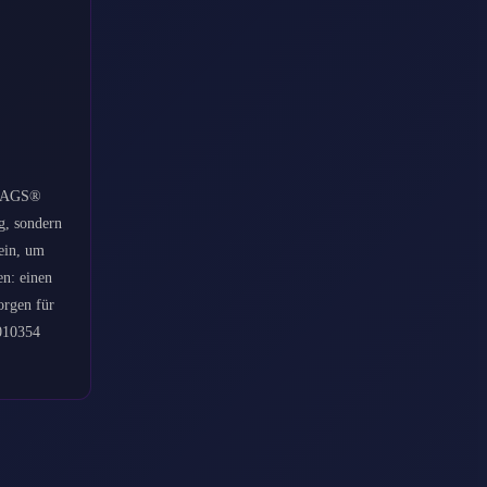
L MAGS®
g, sondern
 ein, um
en: einen
orgen für
1010354