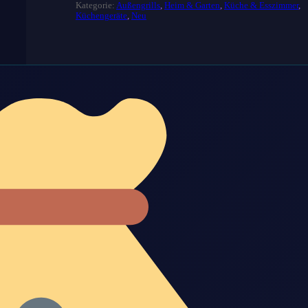
Kategorie:
Außengrills
,
Heim & Garten
,
Küche & Esszimmer
,
Küchengeräte
,
Neu