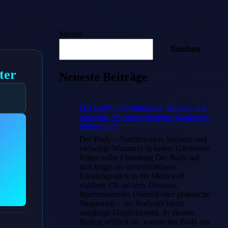
Suchen
Suchen
ter
Neueste Beiträge
Der Body – Verführerisch, bequem und
vielseitig: Warum er in keiner Garderobe
fehlen sollte
Der Body – Verführerisch, bequem und
vielseitig: Warum er in keiner Garderobe
fehlen sollte Einleitung Der Body hat
sich längst als unverzichtbares
Kleidungsstück in der Modewelt
etabliert. Ob als sexy Dessous,
figurbetonendes Oberteil oder praktische
Shapewear – der Bodysuit bietet
unzählige Möglichkeiten. In diesem
Beitrag erfährst du, warum der Body ein