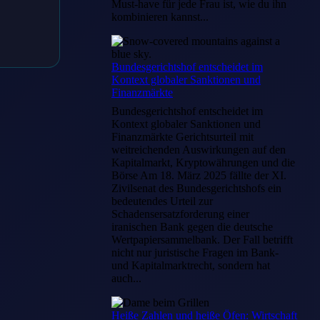
Must-have für jede Frau ist, wie du ihn
kombinieren kannst...
Bundesgerichtshof entscheidet im
Kontext globaler Sanktionen und
Finanzmärkte
Bundesgerichtshof entscheidet im
Kontext globaler Sanktionen und
Finanzmärkte Gerichtsurteil mit
weitreichenden Auswirkungen auf den
Kapitalmarkt, Kryptowährungen und die
Börse Am 18. März 2025 fällte der XI.
Zivilsenat des Bundesgerichtshofs ein
bedeutendes Urteil zur
Schadensersatzforderung einer
iranischen Bank gegen die deutsche
Wertpapiersammelbank. Der Fall betrifft
nicht nur juristische Fragen im Bank-
und Kapitalmarktrecht, sondern hat
auch...
Heiße Zahlen und heiße Öfen: Wirtschaft