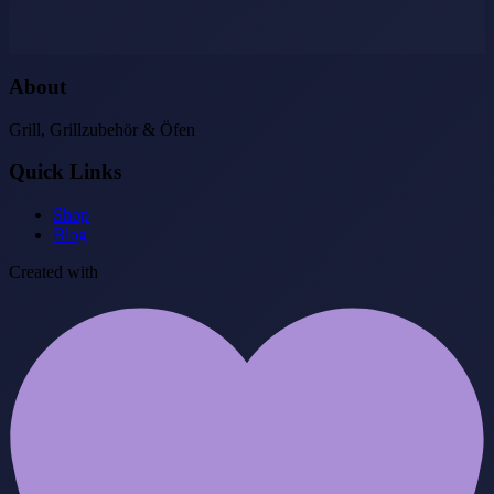
About
Grill, Grillzubehör & Öfen
Quick Links
Shop
Blog
Created with