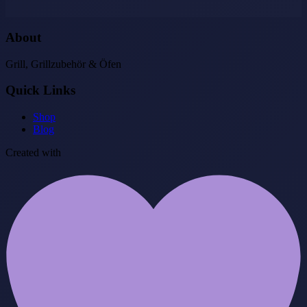
About
Grill, Grillzubehör & Öfen
Quick Links
Shop
Blog
Created with