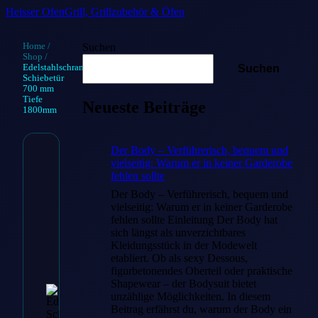
Heisser Ofen
Grill, Grillzubehör & Öfen
Home
/
Suchen
Shop
/
Edelstahlschrank
Suchen
Schiebetür
700 mm
Tiefe
Neueste Beiträge
1800mm
Der Body – Verführerisch, bequem und
vielseitig: Warum er in keiner Garderobe
Edelstahlschra
fehlen sollte
Schiebetür 700
Der Body – Verführerisch, bequem und
vielseitig: Warum er in keiner Garderobe
mm Tiefe
fehlen sollte Einleitung Der Body hat
sich längst als unverzichtbares
1800mm
Kleidungsstück in der Modewelt
etabliert. Ob als sexy Dessous,
figurbetonendes Oberteil oder praktische
€
1,076.95
Shapewear – der Bodysuit bietet
unzählige Möglichkeiten. In diesem
Beitrag erfährst du, warum der Body ein