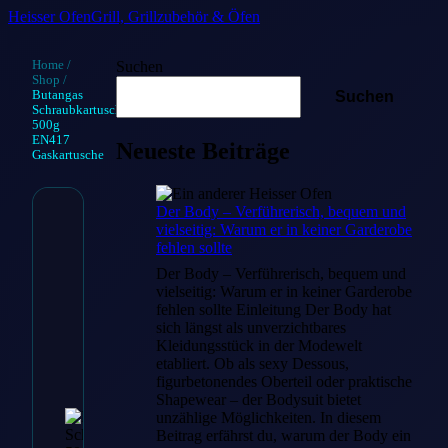
Heisser Ofen
Grill, Grillzubehör & Öfen
Home
/
Suchen
Shop
/
Butangas
Suchen
Schraubkartusche
500g
EN417
Neueste Beiträge
Gaskartusche
Der Body – Verführerisch, bequem und
vielseitig: Warum er in keiner Garderobe
Butangas
fehlen sollte
Schraubkartus
Der Body – Verführerisch, bequem und
vielseitig: Warum er in keiner Garderobe
500g EN417
fehlen sollte Einleitung Der Body hat
sich längst als unverzichtbares
Gaskartusche
Kleidungsstück in der Modewelt
etabliert. Ob als sexy Dessous,
figurbetonendes Oberteil oder praktische
€
6.99
Shapewear – der Bodysuit bietet
unzählige Möglichkeiten. In diesem
Beitrag erfährst du, warum der Body ein