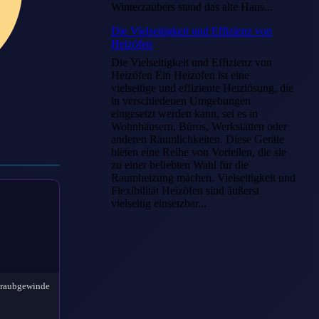
Winterzaubers stand das alte Haus...
Die Vielseitigkeit und Effizienz von
Heizöfen
Die Vielseitigkeit und Effizienz von
Heizöfen Ein Heizofen ist eine
vielseitige und effiziente Heizlösung, die
in verschiedenen Umgebungen
eingesetzt werden kann, sei es in
Wohnhäusern, Büros, Werkstätten oder
anderen Räumlichkeiten. Diese Geräte
bieten eine Reihe von Vorteilen, die sie
zu einer beliebten Wahl für die
Raumheizung machen. Vielseitigkeit und
Flexibilität Heizöfen sind äußerst
vielseitig einsetzbar...
hraubgewinde