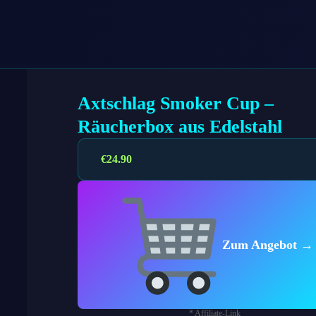
Axtschlag Smoker Cup –
Räucherbox aus Edelstahl
€
24.90
Zum Angebot →
* Affiliate-Link