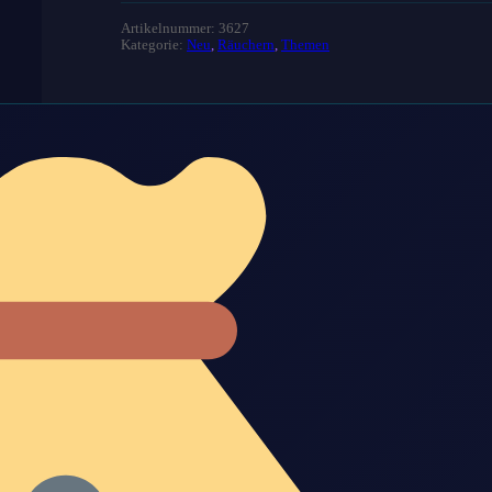
Artikelnummer: 3627
Kategorie:
Neu
,
Räuchern
,
Themen