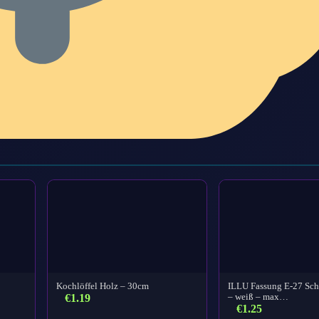
Kochlöffel Holz – 30cm
ILLU Fassung E-27 Sc
€
1.19
– weiß – max…
€
1.25