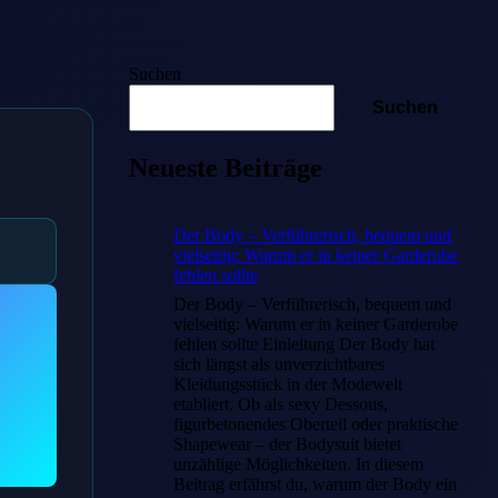
Suchen
Suchen
Neueste Beiträge
Der Body – Verführerisch, bequem und
vielseitig: Warum er in keiner Garderobe
fehlen sollte
Der Body – Verführerisch, bequem und
vielseitig: Warum er in keiner Garderobe
fehlen sollte Einleitung Der Body hat
sich längst als unverzichtbares
Kleidungsstück in der Modewelt
etabliert. Ob als sexy Dessous,
figurbetonendes Oberteil oder praktische
Shapewear – der Bodysuit bietet
unzählige Möglichkeiten. In diesem
Beitrag erfährst du, warum der Body ein