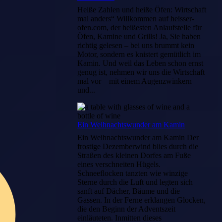
Heiße Zahlen und heiße Öfen: Wirtschaft
mal anders“ Willkommen auf heisser-
ofen.com, der heißesten Anlaufstelle für
Öfen, Kamine und Grills! Ja, Sie haben
richtig gelesen – bei uns brummt kein
Motor, sondern es knistert gemütlich im
Kamin. Und weil das Leben schon ernst
genug ist, nehmen wir uns die Wirtschaft
mal vor – mit einem Augenzwinkern
und...
Ein Weihnachtswunder am Kamin
Ein Weihnachtswunder am Kamin Der
frostige Dezemberwind blies durch die
Straßen des kleinen Dorfes am Fuße
eines verschneiten Hügels.
Schneeflocken tanzten wie winzige
Sterne durch die Luft und legten sich
sanft auf Dächer, Bäume und die
Gassen. In der Ferne erklangen Glocken,
die den Beginn der Adventszeit
einläuteten. Inmitten dieses