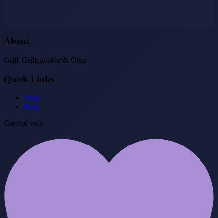
About
Grill, Grillzubehör & Öfen
Quick Links
Shop
Blog
Created with