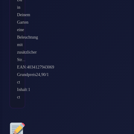
in
Deinem
Garten
eine
Beleuchtung
mit
zusätzlicher
Str...
EAN:4034127943069
Grundpreis24,90/1
ct
Inhalt:1
ct