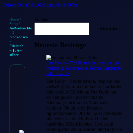
Heisser Ofen
Grill, Grillzubehör & Öfen
Home
/
Suchen
Shop
/
Außenleuchte
Suchen
– 2
Steckdosen
–
Neueste Beiträge
Edelstahl
– 16A –
silber
Der Body – Verführerisch, bequem und
vielseitig: Warum er in keiner Garderobe
fehlen sollte
Außenleuchte
Der Body – Verführerisch, bequem und
vielseitig: Warum er in keiner Garderobe
– 2
fehlen sollte Einleitung Der Body hat
Steckdosen –
sich längst als unverzichtbares
Kleidungsstück in der Modewelt
Edelstahl –
etabliert. Ob als sexy Dessous,
figurbetonendes Oberteil oder praktische
16A – silber
Shapewear – der Bodysuit bietet
unzählige Möglichkeiten. In diesem
Beitrag erfährst du, warum der Body ein
€
24.90