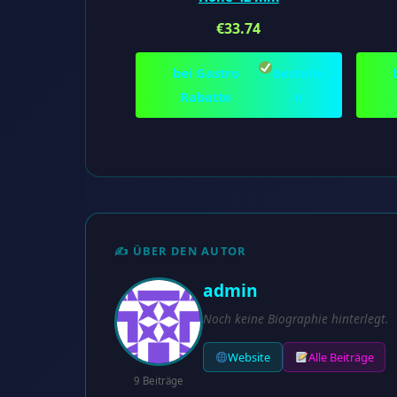
€
33.74
bei Gastro
bestelle
Rabatte
n
✍️ ÜBER DEN AUTOR
admin
Noch keine Biographie hinterlegt.
Website
Alle Beiträge
9 Beiträge