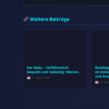
Weitere Beiträge
Der Body – Verführerisch,
Bundesg
bequem und vielseitig: Warum…
im Kont
und Fin
20. März 2025
19. Mär