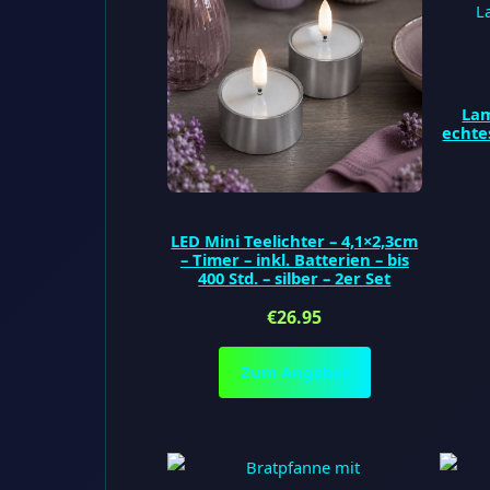
Lam
echte
LED Mini Teelichter – 4,1×2,3cm
– Timer – inkl. Batterien – bis
400 Std. – silber – 2er Set
€
26.95
Zum Angebot