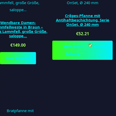
Crêpes-Pfanne mit
Antihaftbeschichtung, Serie
Wendbare Damen-
OnSet, Ø 240 mm
mfellweste in Braun –
s Lammfell, große Größe,
€
52.21
saloppe…
€
149.00
bei Gastro
bestelle
Rabatte
n
Zum Angebot