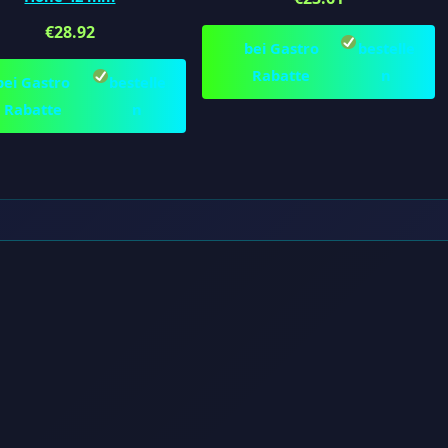
€
28.92
bei Gastro
bestelle
Rabatte
n
bei Gastro
bestelle
Rabatte
n