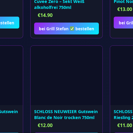
Cuvee Zero – Sekt Weiß
Pinot No
alkoholfrei 750ml
€
13.00
€
14.90
stellen
bei Gri
bei Grill Stefan
bestellen
utswein
SCHLOSS NEUWEIER Gutswein
SCHLOSS
Blanc de Noir trocken 750ml
Riesling
€
12.00
€
11.00