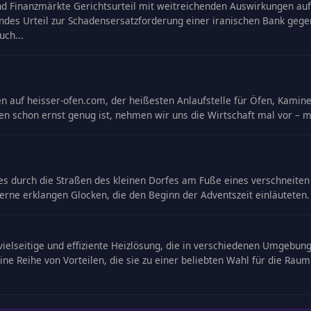
nd Finanzmärkte Gerichtsurteil mit weitreichenden Auswirkungen au
endes Urteil zur Schadensersatzforderung einer iranischen Bank gege
uch...
auf heisser-ofen.com, der heißesten Anlaufstelle für Öfen, Kamine u
en schon ernst genug ist, nehmen wir uns die Wirtschaft mal vor – 
durch die Straßen des kleinen Dorfes am Fuße eines verschneiten H
erne erklangen Glocken, die den Beginn der Adventszeit einläuteten.
ne vielseitige und effiziente Heizlösung, die in verschiedenen Umgeb
e Reihe von Vorteilen, die sie zu einer beliebten Wahl für die Raumh