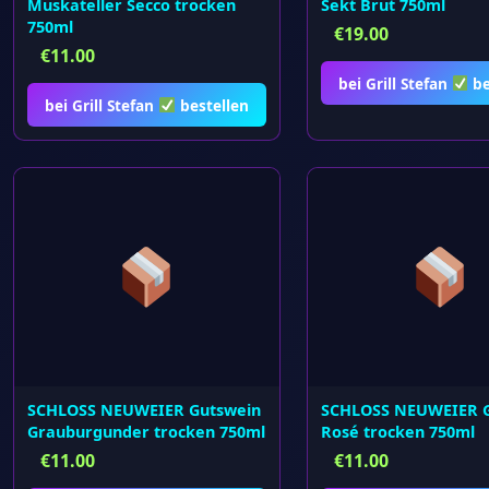
Muskateller Secco trocken
Sekt Brut 750ml
750ml
€
19.00
€
11.00
bei Grill Stefan
be
bei Grill Stefan
bestellen
SCHLOSS NEUWEIER Gutswein
SCHLOSS NEUWEIER G
Grauburgunder trocken 750ml
Rosé trocken 750ml
€
11.00
€
11.00