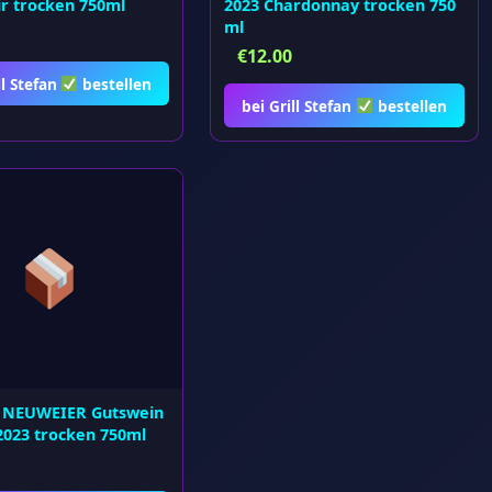
ir trocken 750ml
2023 Chardonnay trocken 750
ml
€
12.00
ll Stefan
bestellen
bei Grill Stefan
bestellen
 NEUWEIER Gutswein
 2023 trocken 750ml