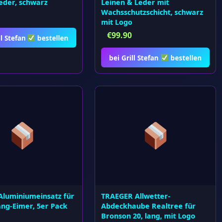
eder, schwarz
Leinen & Leder mit
Wachsschutzschicht, schwarz
mit Logo
€
99.90
ll Stefan
bestellen
bei Grill Stefan
bestellen
Aluminiumeinsatz für
TRAEGER Allwetter-
ang-Eimer, 5er Pack
Abdeckhaube Realtree für
Bronson 20, lang, mit Logo