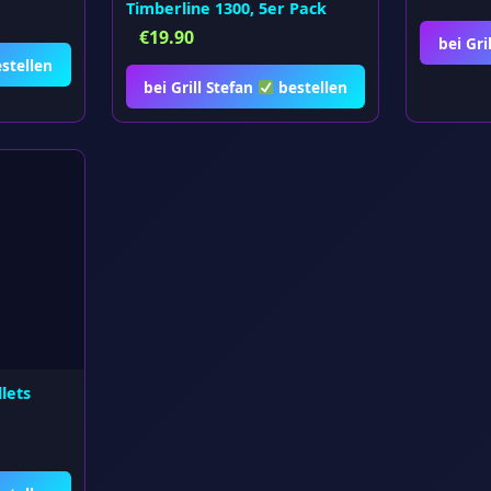
Timberline 1300, 5er Pack
€
19.90
bei Gri
stellen
bei Grill Stefan
bestellen
lets