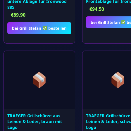
untere Ablage für Ironwood
Frontablage für Iro
885
€
94.50
€
89.90
bei Grill Stefan
be
bei Grill Stefan
bestellen
TRAEGER Grillschürze aus
TRAEGER Grillschürze
Leinen & Leder, braun mit
Leinen & Leder, schw
Logo
Logo