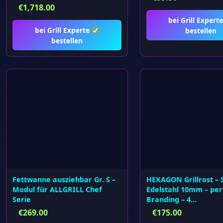
€
1,718.00
bei Grill Expert
bei Grill Experte
bestellen
bestellen
Fettwanne ausziehbar Gr. S –
HEXAGON Grillrost – 
Modul für ALLGRILL Chef
Edelstahl 10mm – per
Serie
Branding – 4…
€
269.00
€
175.00