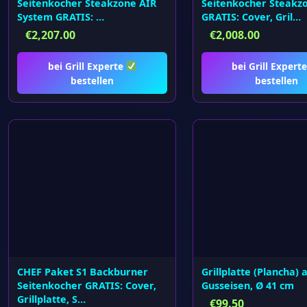
Seitenkocher Steakzone AIR
Seitenkocher Steakz
System GRATIS: …
GRATIS: Cover, Gril…
€
2,207.00
€
2,008.00
bei Grill Experte
bei Grill Expert
bestellen
bestellen
CHEF Paket S1 Backburner
Grillplatte (Plancha) 
Seitenkocher GRATIS: Cover,
Gusseisen, Ø 41 cm
Grillplatte, S…
€
99.50