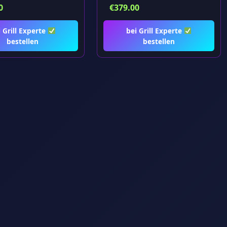
0
€
379.00
i Grill Experte
bei Grill Experte
bestellen
bestellen