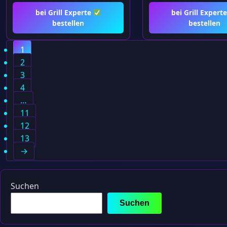
bei Grill Experte
bei Grill Expert
bestellen
bestellen
1
2
3
4
…
11
12
13
→
Suchen
Suchen