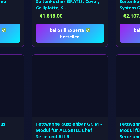
one
Seitenkocher GRATIS: Cover,
Seitenko
Grillplatte, S…
System 
€
1,818.00
€
2,107
e
bei Grill Experte
be
bestellen
aus
Fettwanne ausziehbar Gr. M –
Fettwann
Modul für ALLGRILL Chef
Modul fü
Serie und ALLR…
Serie un