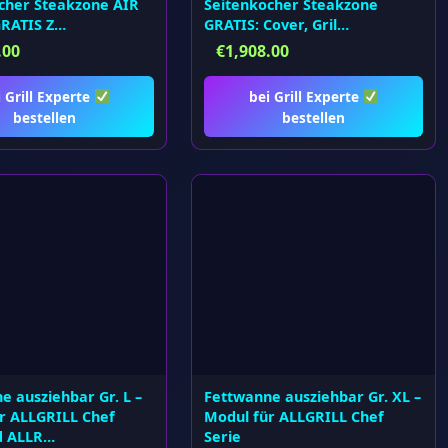
cher Steakzone AIR
Seitenkocher Steakzone
GRATIS Z…
GRATIS: Cover, Gril…
.00
€
1,908.00
i Grill Experte
bei Grill Experte
bestellen
bestellen
e ausziehbar Gr. L –
Fettwanne ausziehbar Gr. XL –
r ALLGRILL Chef
Modul für ALLGRILL Chef
d ALLR…
Serie