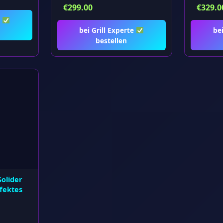
€
299.00
€
329.0
e
bei Grill Experte
be
bestellen
Solider
fektes